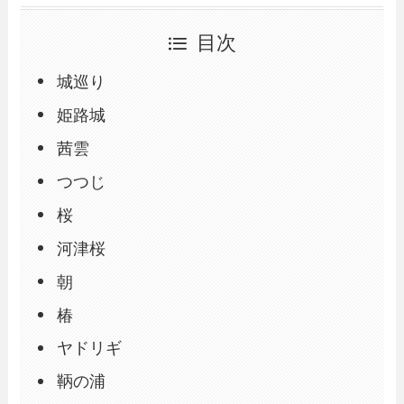
目次
城巡り
姫路城
茜雲
つつじ
桜
河津桜
朝
椿
ヤドリギ
鞆の浦